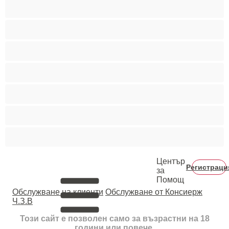
Порно звезди
Пушещи жени
Средни гърди
Тийнейджъри 18+
Фетиш
Цветнокожи
Червенокоси
Център
Регистраци
за
Помощ
Oбслужване на клиенти
Обслужване от Консиерж
Ч.З.В
Този сайт е позволен само за възрастни на 18
години или повече.