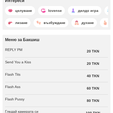
Интереси
целуване
lovense
дилдо игра
лизане
възбуждане
духане
и
Меню за Бакшиш
REPLY PM
20 TKN
Send You a Kiss
20 TKN
Flash Tits
40 TKN
Flash Ass
60 TKN
Flash Pussy
80 TKN
Гледай камерата си