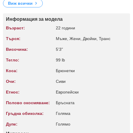
Виж всички
Информация за модела
Възраст:
22 години
Търся:
Мъже, Жени, Двойки, Транс
Височина:
5'3"
Тегло:
99 lb
Коса:
Брюнетки
Очи:
Сиви
Етнос:
Европейски
Полово окосмяване:
Бръсната
Гръдна обиколка:
Голяма
Дупе:
Голямо