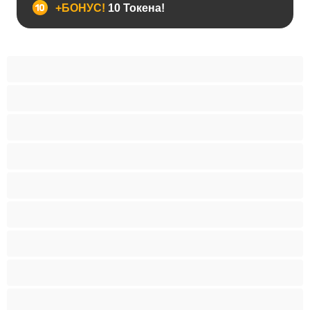
+БОНУС!
10 Токена!
BDSM
Азиатки
Анален
Арабки
Бабички
Бели Момичета
Блондинки
Бременни
Бръснати