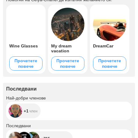
Wine Glasses
My dream
DreamCar
vacation
Прочетете
Прочетете
Прочетете
повече
повече
повече
Последвани
+1
Най-добри членове
+1
член
+715
Последвани