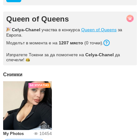
Queen of Queens
Celya-Chanel
участва в конкурса
Queen of Queens
за
Европа.
Моделът в момента е на
1207 място
(0 точки).
Изпратете Токени за да помогнете на
Celya-Chanel
да
спечели!
Снимки
БЕЗПЛАТНО
7
10454
My Photos