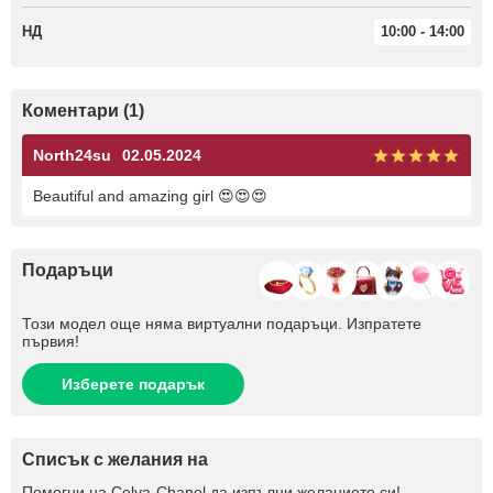
НД
10:00 - 14:00
Коментари (1)
North24su
02.05.2024
Beautiful and amazing girl 😍😍😍
Подаръци
Този модел още няма виртуални подаръци. Изпратете
първия!
Изберете подарък
Списък с желания на
Помогни на
Celya-Chanel
да изпълни желанието си!